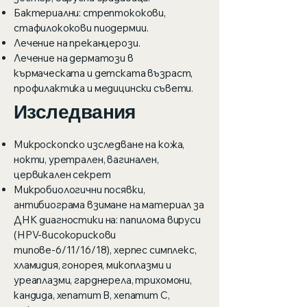
Бактериални: стрептококови,
стафилококови пиодермии.
Лечение на преканцерози.
Лечение на дерматози в
кърмаческата и детската възраст,
профилактика и медицински съвети.
Изследвания
Микроскопско изследване на кожа,
нокти, уретрален, вагинален,
цервикален секрет
Микробиологични посявки,
антибиограма взимане на материал за
ДНК диагностики на: папилома вируси
(HPV-високорискови
типове-6/11/16/18), херпес симплекс,
хламидия, гонорея, микоплазми и
уреаплазми, гарднерела, трихомони,
кандида, хепатит B, хепатит C,