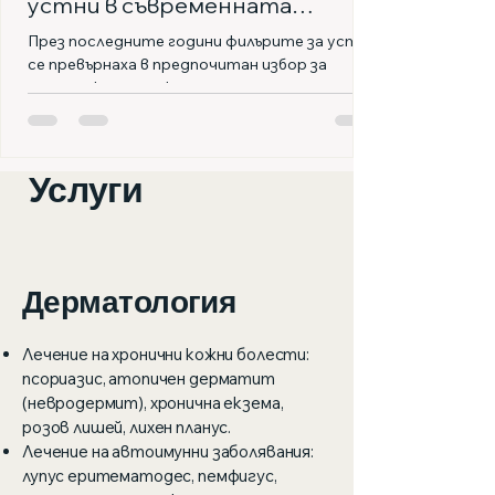
устни в съвременната
естетика
През последните години филърите за устни
се превърнаха в предпочитан избор за
хората, които искат по-плътни и по-
оформени устни. Тази...
Услуги
Дерматология
Лечение на хронични кожни болести:
псориазис, атопичен дерматит
(невродермит), хронична екзема,
розов лишей, лихен планус.
Лечение на автоимунни заболявания:
лупус еритематодес, пемфигус,