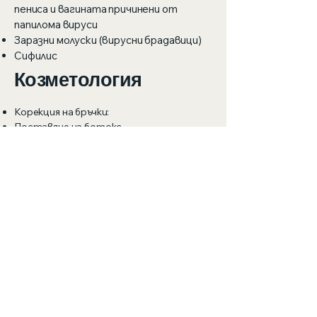
пениса и вагината причинени от
папилома вируси
Заразни молуски (вирусни брадавици)
Сифилис
Козметология
Корекция на бръчки:
Поставяне на ботокс
Дермални филъри
Мезотерапия
Химически пилинг за лечение на акне,
петна по лицето, белези
Микронидлинг
Дерматохирургия
Криотерапия (течен азот) на
доброкачествени кожни тумори
(брадавици, невуси, мазоли)
Електрокоагулация на