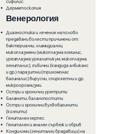
сифилис.
Дерматоскопия
Венерология
Диагностика и лечение на полово
предавани болести причинени от:
бактериални, хламидиални,
микоплазмени (микоплазма хоминис,
уреаплазма уреалитикум, микоплазма
гениталис), гъбични (кандида албиканс
и др.) паразитни (трихомонас
вагиналис) вирусни, спирохетни и др.
микроорганизми.
Остри и хронични уретрити
Баланити, баланопостити
Остри и хронични вулвовагинити
(колпити)
Генитален херпес
Генитален и анален сърбеж и обрив
Кондиломи (генитални брадавици) на