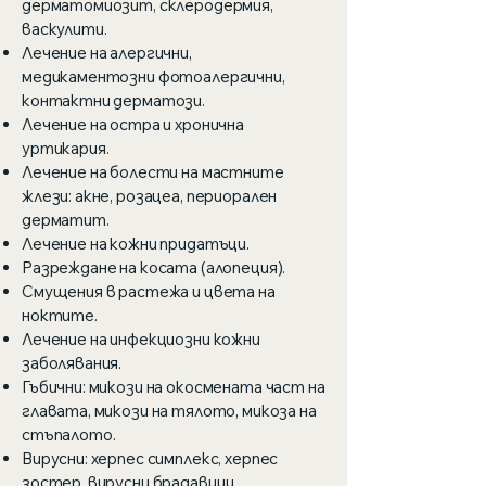
дерматомиозит, склеродермия,
васкулити.
Лечение на алергични,
медикаментозни фотоалергични,
контактни дерматози.
Лечение на остра и хронична
уртикария.
Лечение на болести на мастните
жлези: акне, розацеа, периорален
дерматит.
Лечение на кожни придатъци.
Разреждане на косата (алопеция).
Смущения в растежа и цвета на
ноктите.
Лечение на инфекциозни кожни
заболявания.
Гъбични: микози на окосмената част на
главата, микози на тялото, микоза на
стъпалото.
Вирусни: херпес симплекс, херпес
зостер, вирусни брадавици.